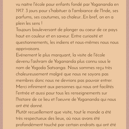
vu naitre l'école pour enfants fondé par Yogananda en
1917. 3 jours pour s'habituer à l'ambiance de l'Inde, ses
parfums, ses coutumes, sa chaleur…En bref, on en a
plein les sens !
Toujours bouleversant de plonger au coeur de ce pays
haut en couleur et en saveur. Entre curiosité et
questionnements, les indiens et nous-mêmes nous nous
apprivoisons.
Evénement le plus marquant, la visite de l'école
devenu l'ashram de Yogananda plus connu sous le
nom de Yogoda Satsanga. Nous sommes reçu très
chaleureusement malgré que nous ne soyons pas
membres donc nous ne devrions pas pouvoir entrer.
Merci infiniment aux personnes qui nous ont facilités
l'entrée et aussi pour tous les renseignements sur
l'histoire de ce lieu et l'oeuvre de Yogananda qui nous
ont été donné.
Plutôt recueillement que visite, tout le monde a été
très respectueux des lieux, où nous avons été
profondément touché par certain endroits qui ont été