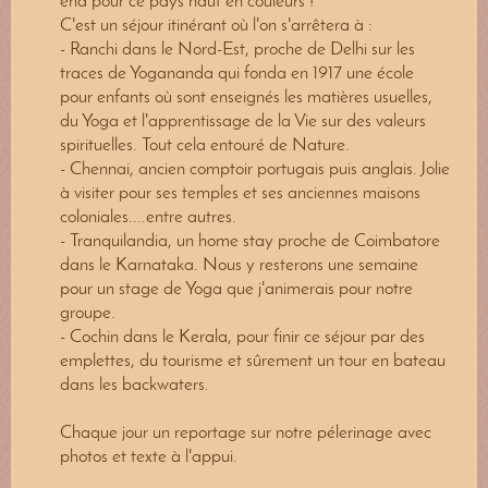
end pour ce pays haut en couleurs !
C'est un séjour itinérant où l'on s'arrêtera à :
- Ranchi dans le Nord-Est, proche de Delhi sur les
traces de Yogananda qui fonda en 1917 une école
pour enfants où sont enseignés les matières usuelles,
du Yoga et l'apprentissage de la Vie sur des valeurs
spirituelles. Tout cela entouré de Nature.
- Chennai, ancien comptoir portugais puis anglais. Jolie
à visiter pour ses temples et ses anciennes maisons
coloniales....entre autres.
- Tranquilandia, un home stay proche de Coimbatore
dans le Karnataka. Nous y resterons une semaine
pour un stage de Yoga que j'animerais pour notre
groupe.
- Cochin dans le Kerala, pour finir ce séjour par des
emplettes, du tourisme et sûrement un tour en bateau
dans les backwaters.
Chaque jour un reportage sur notre pélerinage avec
photos et texte à l'appui.